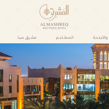
والأجنـحـة
الـمـطــاعــم
مشــرق سبـا
إدارة واستعراض حجوزاتك
خ المغادرة:
بالغين
أطفال