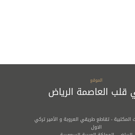
وقت الدخول 3:00 مساءا
وقت الخروج 12:00 ظهرا
مكتب الاستقبال :
+966 - 11 283 4777
الموقع
قلب العاصمة الرياض
الخاصة:
سهيلات اللازمة مخصصة لضيوف
 المكتبية - تقاطع طريقي العروبة و الأمير تركي
ف
الاول
لى قفل الباب
الرياض - المملكة العربية السعودية