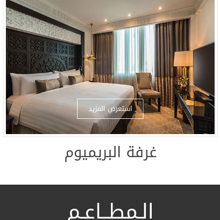
دورات المياه العامة ممكن الوص
مداخل الفندق مصممة لتسهيل ال
إتاحة كرسي متحرك
سهولة الوصول إلى المرافق العا
المطاعم داخل الفندق توفر جلس
تفاصيل إمكانية الوصول إلى
توفير رصيف منخفض لعبور الكرا
أماكن وقوف السيارات مع علامات
استعرض المزيد
موقف سيارات لذوي الاحتياجات ا
أماكن وقوف السيارات تخدم الك
غرفة البريميوم
لضيوف الزائرين ونزلاء الفندق.
الـمطــاعـم