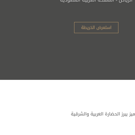
بواسطة الكراسي المتحركة
مساحة إضافية
لكرسي المتحرك
استعرض الخريطة
 زر
للمناورة / مراحيض مخصصة
لفندق
لمصعد
 الاحتياجات الخاصة
امة