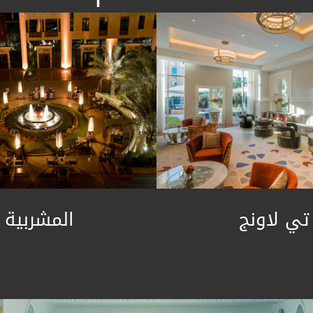
تي لاونج
المشربية